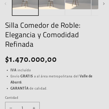
una
u
ventana
ve
modal
m
Silla Comedor de Roble:
Elegancia y Comodidad
Refinada
Precio
$1.470.000,00
habitual
IVA
incluído
Envío
GRATIS
a al área metropolitana del
Valle de
Aburrá
.
GARANTÍA
de calidad.
Cantidad