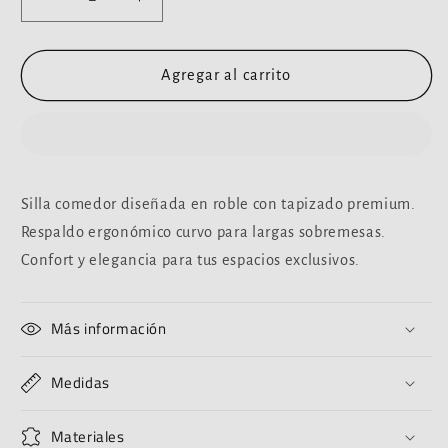
Reducir
Aumentar
cantidad
cantidad
para
para
Silla
Silla
Agregar al carrito
Comedor
Comedor
de
de
Roble:
Roble:
Elegancia
Elegancia
y
y
Silla comedor diseñada en roble con tapizado premium.
Comodidad
Comodidad
Respaldo ergonómico curvo para largas sobremesas.
Refinada
Refinada
Confort y elegancia para tus espacios exclusivos.
Más información
Medidas
Materiales