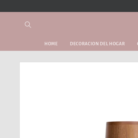
Ir
directamente
al contenido
HOME
DECORACION DEL HOGAR
Ir
directamente
a la
información
del producto