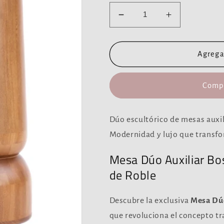
Reducir
Aumentar
cantidad
cantidad
para
para
Mesa
Mesa
Agregar
Auxiliares
Auxiliares
Dúo
Dúo
Compr
-
-
Bosque
Bosque
Dúo escultórico de mesas auxil
Modernidad y lujo que transfo
Mesa Dúo Auxiliar Bo
de Roble
Descubre la exclusiva
Mesa Dúo
que revoluciona el concepto tra