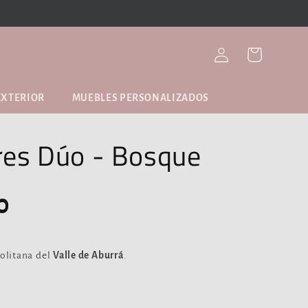
Iniciar
Carrito
sesión
EXTERIOR
MUEBLES PERSONALIZADOS
res Dúo - Bosque
0
olitana del
Valle de Aburrá
.