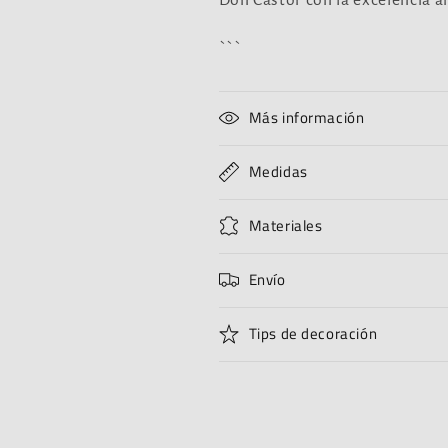
Don Castor con la excelencia ar
```
Más información
Medidas
Materiales
Envío
Tips de decoración