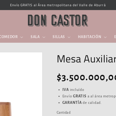
Envío GRATIS al Área metropolitana del Valle de Aburrá
COMEDOR
SALA
SILLAS
HABITACIÓN
Mesa Auxilia
Precio
$3.500.000,0
habitual
IVA
incluído
Envío
GRATIS
a al área metrop
GARANTÍA
de calidad.
Cantidad