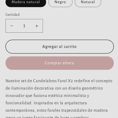
Madera natural
Negro
Natural
Cantidad
Reducir
Aumentar
cantidad
cantidad
para
para
Candelabro
Candelabro
Agregar al carrito
farol
farol
set
set
Comprar ahora
2
2
unidades
unidades
Nuestro set de Candelabros Farol X2 redefine el concepto
de iluminación decorativa con un diseño geométrico
innovador que fusiona estética minimalista y
funcionalidad. Inspirados en la arquitectura
contemporánea, estos faroles trapezoidales de madera
crean un juego fascinante de luces y sombras,