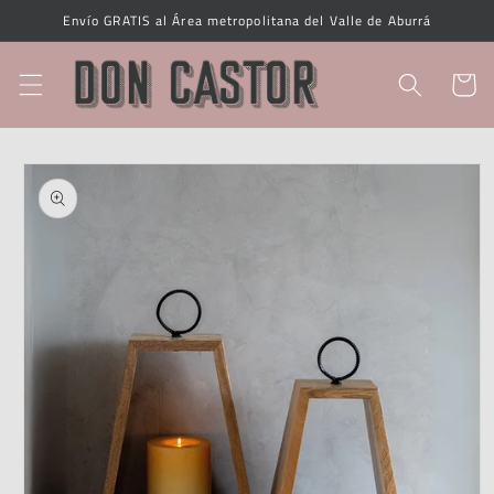
Ir
Envío GRATIS al Área metropolitana del Valle de Aburrá
directamente
al contenido
Carrito
Ir
directamente
a la
información
del producto