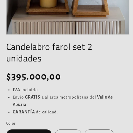
Abrir
elemento
Candelabro farol set 2
multimedia
1
unidades
en
una
ventana
modal
Precio
$395.000,00
habitual
IVA
incluído
Envío
GRATIS
a al área metropolitana del
Valle de
Aburrá
.
GARANTÍA
de calidad.
Color