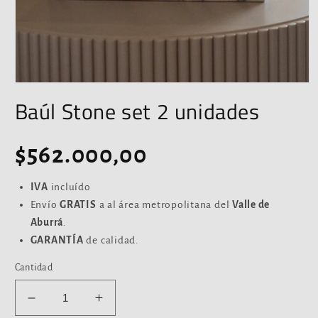
Abrir
elemento
Baúl Stone set 2 unidades
multimedia
1
en
una
Precio
$562.000,00
ventana
modal
habitual
IVA
incluído
Envío
GRATIS
a al área metropolitana del
Valle de
Aburrá
.
GARANTÍA
de calidad.
Cantidad
Reducir
Aumentar