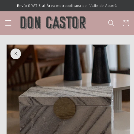
Ir
Envío GRATIS al Área metropolitana del Valle de Aburrá
directamente
al contenido
Carrito
Ir
directamente
a la
información
del producto