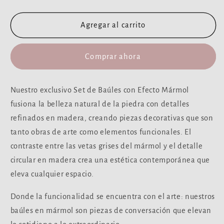
cantidad
cantidad
para
para
Baúl
Baúl
Agregar al carrito
Stone
Stone
set
set
Comprar ahora
2
2
unidades
unidades
Nuestro exclusivo Set de Baúles con Efecto Mármol
fusiona la belleza natural de la piedra con detalles
refinados en madera, creando piezas decorativas que son
tanto obras de arte como elementos funcionales. El
contraste entre las vetas grises del mármol y el detalle
circular en madera crea una estética contemporánea que
eleva cualquier espacio.
Donde la funcionalidad se encuentra con el arte: nuestros
baúles en mármol son piezas de conversación que elevan