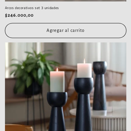
Arcos decorativos set 3 unidades
Precio
$246.000,00
habitual
Agregar al carrito